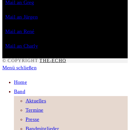
Mail an Greg
Mail an Jürgen
Mail an René
Mail an Charly
© COPYRIGHT
THE-ECHO
Menü schließen
Home
Band
Aktuelles
Termine
Presse
Bandmitglieder