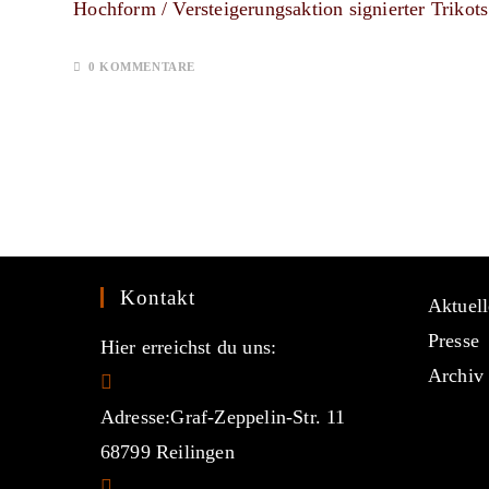
Hochform / Versteigerungsaktion signierter Triko
0 KOMMENTARE
Kontakt
Aktuell
Presse
Hier erreichst du uns:
Archiv
Adresse:
Graf-Zeppelin-Str. 11
68799 Reilingen