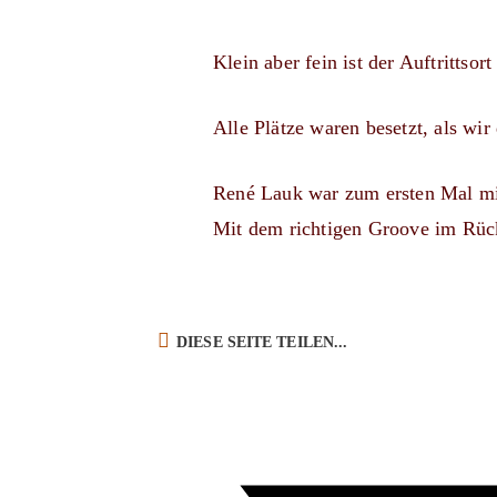
Klein aber fein ist der Auftrittso
Alle Plätze waren besetzt, als wir
René Lauk war zum ersten Mal mi
Mit dem richtigen Groove im Rücke
DIESEN
DIESE SEITE TEILEN...
INHALT
TEILEN
Öffnet
in
einem
neuen