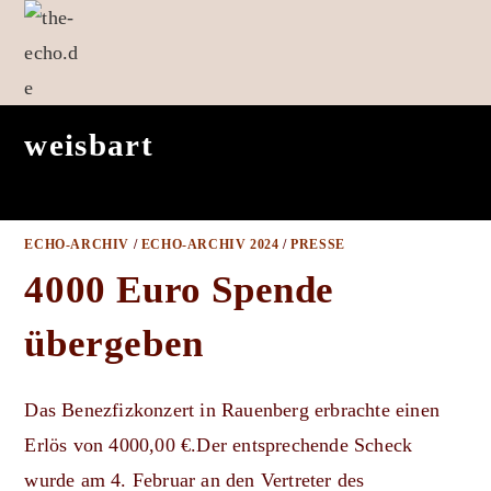
Zum
Inhalt
springen
weisbart
ECHO-ARCHIV
/
ECHO-ARCHIV 2024
/
PRESSE
4000 Euro Spende
übergeben
Das Benezfizkonzert in Rauenberg erbrachte einen
Erlös von 4000,00 €.Der entsprechende Scheck
wurde am 4. Februar an den Vertreter des