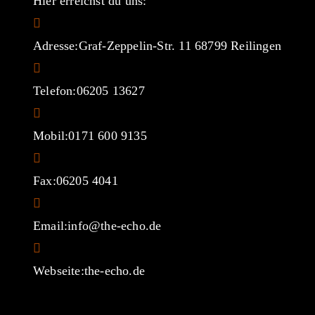
Hier erreichst du uns:
Adresse:
Graf-Zeppelin-Str. 11 68799 Reilingen
Telefon:
06205 13627
Mobil:
0171 600 9135
Fax:
06205 4041
Opens
Email:
info@the-echo.de
in
your
Webseite:
the-echo.de
application