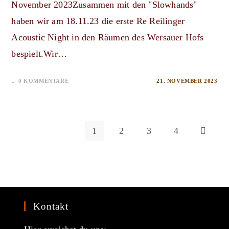
November 2023Zusammen mit den "Slowhands"
haben wir am 18.11.23 die erste Re Reilinger
Acoustic Night in den Räumen des Wersauer Hofs
bespielt.Wir…
0 KOMMENTARE
21. NOVEMBER 2023
1
2
3
4
Zur nächs
Kontakt