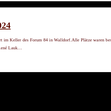
024
sort im Keller des Forum 84 in Walldorf.Alle Plätze waren bes
m.René Lauk…