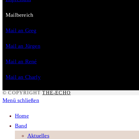
Mailbereich
Mail an Greg
Mail an Jürgen
Mail an René
Mail an Charly
© COPYRIGHT
THE-ECHO
Menü schließen
Home
Band
Aktuelles