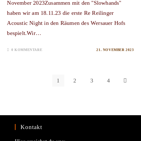
November 2023Zusammen mit den "Slowhands"
haben wir am 18.11.23 die erste Re Reilinger
Acoustic Night in den Räumen des Wersauer Hofs
bespielt.Wir…
0 KOMMENTARE
21. NOVEMBER 2023
1
2
3
4
Zur nächs
Kontakt