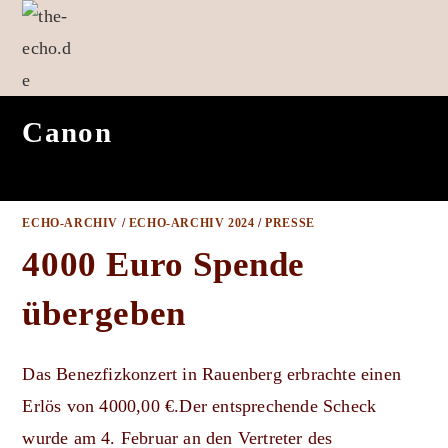
Zum
Inhalt
springen
Canon
ECHO-ARCHIV
/
ECHO-ARCHIV 2024
/
PRESSE
4000 Euro Spende
übergeben
Das Benezfizkonzert in Rauenberg erbrachte einen
Erlös von 4000,00 €.Der entsprechende Scheck
wurde am 4. Februar an den Vertreter des