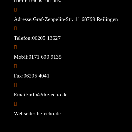
Hier erreichst du uns:
Adresse:
Graf-Zeppelin-Str. 11 68799 Reilingen
Telefon:
06205 13627
Mobil:
0171 600 9135
Fax:
06205 4041
Opens
Email:
info@the-echo.de
in
your
Webseite:
the-echo.de
application