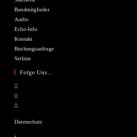
Bandmitglieder
Audio
Echo-Info
Kontakt
Buchungsanfrage
Setliste
Folge Uns…
Opens
in
Opens
a
in
Opens
new
a
in
tab
new
a
Datenschutz
tab
new
tab