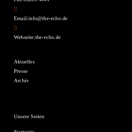
Opens
Email:
info@the-echo.de
in
your
Webseite:
the-echo.de
application
Aktuelles
Presse
Archiv
Unsere Seiten
Startseite