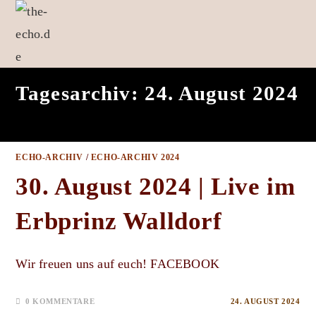
Zum
Inhalt
springen
Tagesarchiv: 24. August 2024
ECHO-ARCHIV
/
ECHO-ARCHIV 2024
30. August 2024 | Live im
Erbprinz Walldorf
Wir freuen uns auf euch! FACEBOOK
0 KOMMENTARE
24. AUGUST 2024