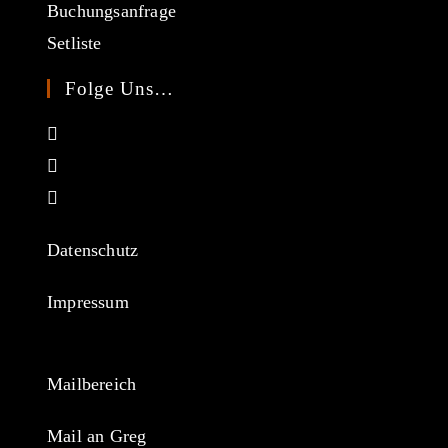
Buchungsanfrage
Setliste
Folge Uns…
Opens
in
Opens
a
in
Opens
new
a
in
tab
new
a
Datenschutz
tab
new
tab
Impressum
Mailbereich
Mail an Greg