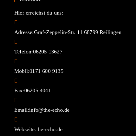
Hier erreichst du uns:
Adresse:
Graf-Zeppelin-Str. 11 68799 Reilingen
Telefon:
06205 13627
Mobil:
0171 600 9135
Fax:
06205 4041
Opens
Email:
info@the-echo.de
in
your
Webseite:
the-echo.de
application