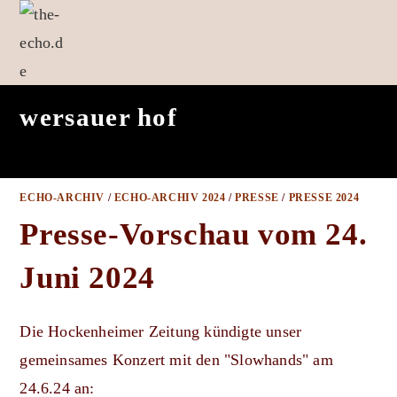
Zum
Inhalt
springen
wersauer hof
ECHO-ARCHIV
/
ECHO-ARCHIV 2024
/
PRESSE
/
PRESSE 2024
Presse-Vorschau vom 24.
Juni 2024
Die Hockenheimer Zeitung kündigte unser
gemeinsames Konzert mit den "Slowhands" am
24.6.24 an: