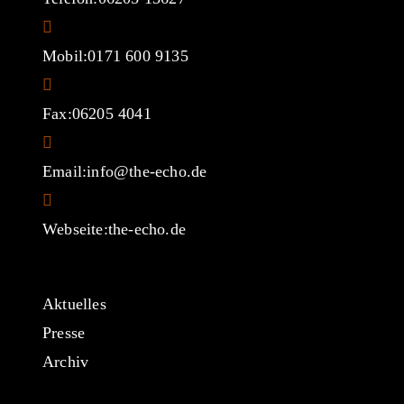
Mobil:
0171 600 9135
Fax:
06205 4041
Opens
Email:
info@the-echo.de
in
your
Webseite:
the-echo.de
application
Aktuelles
Presse
Archiv