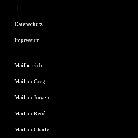
a
in
Opens
new
a
in
tab
new
a
Datenschutz
tab
new
tab
Impressum
Mailbereich
Mail an Greg
Mail an Jürgen
Mail an René
Mail an Charly