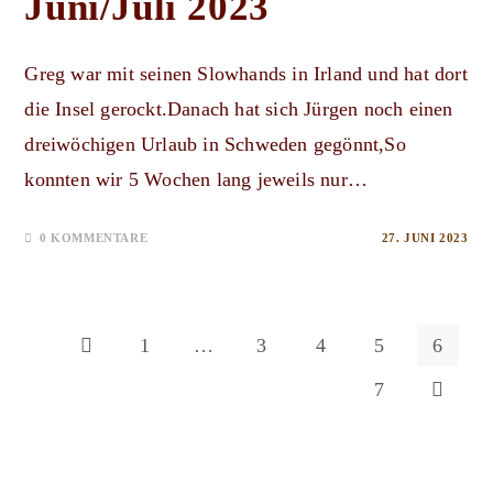
Juni/Juli 2023
Greg war mit seinen Slowhands in Irland und hat dort
die Insel gerockt.Danach hat sich Jürgen noch einen
dreiwöchigen Urlaub in Schweden gegönnt,So
konnten wir 5 Wochen lang jeweils nur…
0 KOMMENTARE
27. JUNI 2023
1
…
3
4
5
6
Zur vorherigen Seite
7
Zur nächs