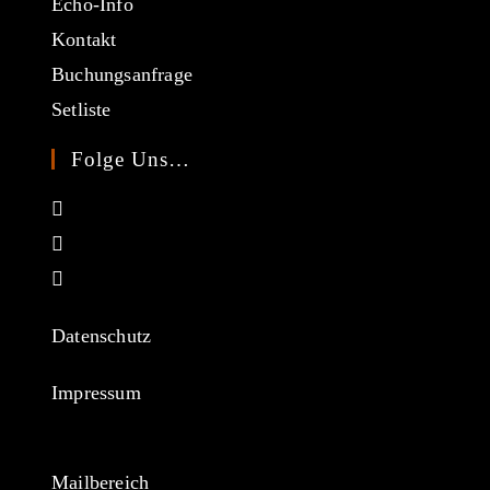
Echo-Info
Kontakt
Buchungsanfrage
Setliste
Folge Uns…
Opens
in
Opens
a
in
Opens
new
a
in
tab
new
a
Datenschutz
tab
new
tab
Impressum
Mailbereich