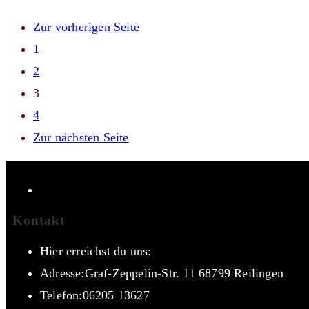
Zur vorherigen Seite
1
2
3
4
Zur nächsten Seite
Kontakt
Hier erreichst du uns:
Adresse:
Graf-Zeppelin-Str. 11 68799 Reilingen
Telefon:
06205 13627