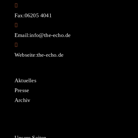
Fax:
06205 4041
Opens
Email:
info@the-echo.de
in
your
Webseite:
the-echo.de
application
Aktuelles
Presse
Archiv
Unsere Seiten