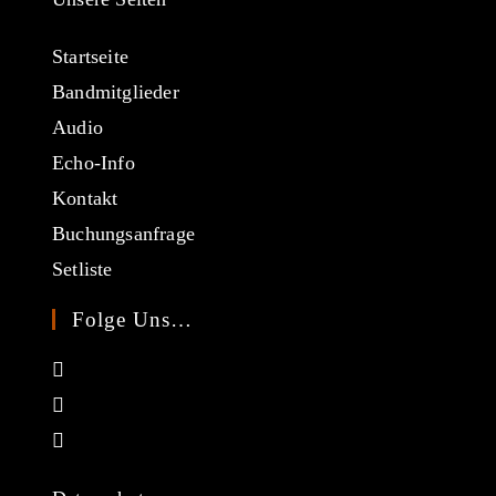
Startseite
Bandmitglieder
Audio
Echo-Info
Kontakt
Buchungsanfrage
Setliste
Folge Uns…
Opens
in
Opens
a
in
Opens
new
a
in
tab
new
a