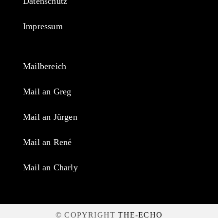
Datenschutz
tab
new
tab
Impressum
Mailbereich
Mail an Greg
Mail an Jürgen
Mail an René
Mail an Charly
© COPYRIGHT
THE-ECHO