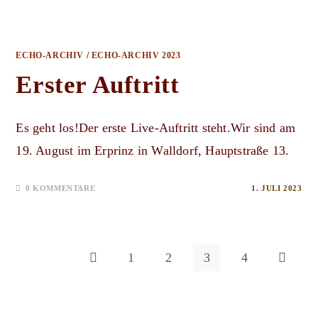
ECHO-ARCHIV
/
ECHO-ARCHIV 2023
Erster Auftritt
Es geht los!Der erste Live-Auftritt steht.Wir sind am
19. August im Erprinz in Walldorf, Hauptstraße 13.
0 KOMMENTARE
1. JULI 2023
1
2
3
4
Zur vorherigen Seite
Zur nächs