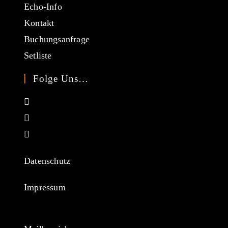
Echo-Info
Kontakt
Buchungsanfrage
Setliste
Folge Uns…
Opens
in
Opens
a
in
Opens
new
a
in
tab
new
a
Datenschutz
tab
new
tab
Impressum